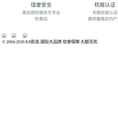
© 2004-
2026
K8凯发-国际大品牌 信誉保障 大额无忧