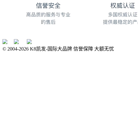
© 2004-
2026
K8凯发-国际大品牌 信誉保障 大额无忧