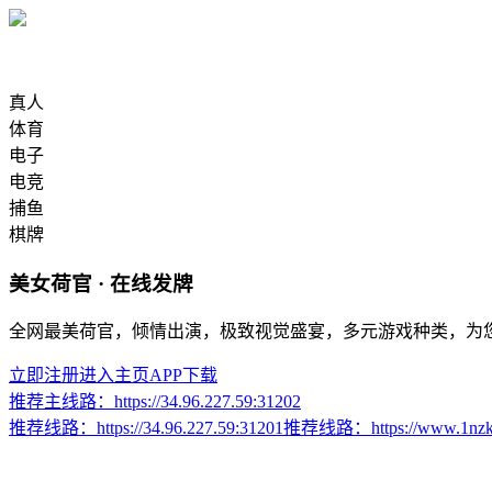
真人
体育
电子
电竞
捕鱼
棋牌
美女荷官 · 在线发牌
全网最美荷官，倾情出演，极致视觉盛宴，多元游戏种类，为
立即注册
进入主页
APP下载
推荐主线路：
https://34.96.227.59:31202
推荐线路：
https://34.96.227.59:31201
推荐线路：
https://www.1nz