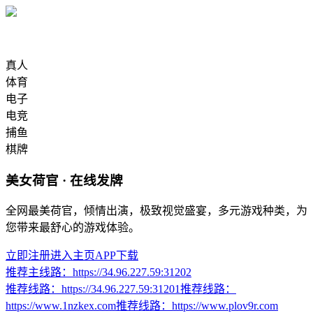
真人
体育
电子
电竞
捕鱼
棋牌
美女荷官 · 在线发牌
全网最美荷官，倾情出演，极致视觉盛宴，多元游戏种类，为
您带来最舒心的游戏体验。
立即注册
进入主页
APP下载
推荐主线路：
https://34.96.227.59:31202
推荐线路：
https://34.96.227.59:31201
推荐线路：
https://www.1nzkex.com
推荐线路：
https://www.plov9r.com